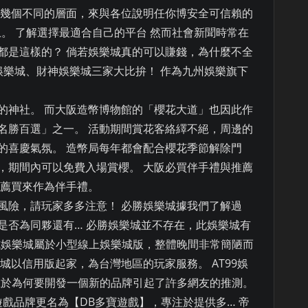
用幾個不同的層面，來與各位說明任你博安全可信賴的
上。 了解選擇最適合自己的平台 然而社會新聞時常在
都是這樣的？ 倘若娛樂城真的可以賺錢，為什麼不全
a娛樂城、財神娛樂城三家大比拚！ 作為九州娛樂旗下
的神社。 而大阪造幣博物館的「櫻花大道」也因此作
名勝百選」之一。 活動期間賞花客絡繹不絕，周邊的
的喜慶氣氛。 造幣局每年都會配合櫻花季節解除門
，期間內可以免費入場賞櫻。 大阪必買伴手禮與推薦
推薦買來作為伴手禮。
風險，請玩家多多注意！ 必勝娛樂城據我們了解過
是否為同夥還有… 必勝娛樂城並不存在，此娛樂城有
式娛樂城屬於小型線上娛樂城版，整體晚間非常簡陋而
城以信用版起家，為台灣地區的玩家服務。 AT99娛
至於為何要開發一個新的品牌引起了許多網友的推測。
戲品牌更名為【DB多寶遊戲】，專注於提供多… 帝