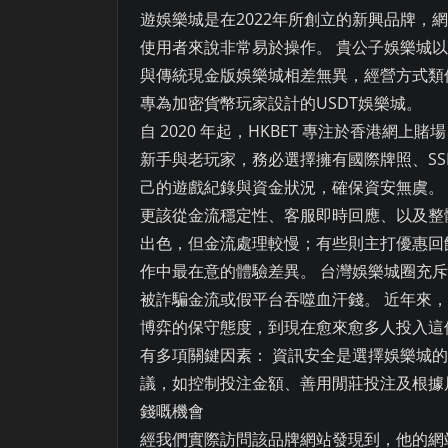
遊娛樂城是在2022年所創立的新興品牌，
使用者來說非常易於操作。 貴公子娛樂城
與傳統現金版娛樂城相差無異，經營方式類似於
專為加密貨幣玩家設計的USDT娛樂城。
自 2020 年起，HKBET 專注於香港網
新手與老玩家，務必選擇擁有國際牌照、SS
己的遊戲紀錄與資金狀況，確保資安無虞。
更該從金流穩定性、客服即時回應、以及整
出色，但金流處理較慢；有些則主打優惠回
作中最在意的體驗差異。 台灣娛樂城圈充
被詐騙金流或假平台吞噬血汗錢。 近年來
博弈的保守態度，到現在愈來愈多人投入這
有多項關鍵因素： 資訊安全是選擇娛樂城的
議，如控制投注金額、善用閒莊投注及根據
錢嘅機會
經我們實際訪問該品牌網站發現到，他的網