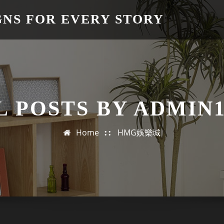
GNS FOR EVERY STORY
L POSTS BY ADMIN1
Home
HMG娛樂城