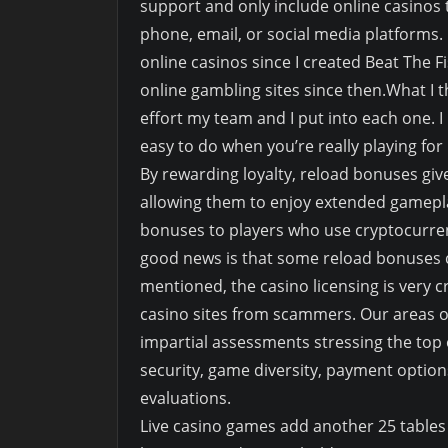
support and only include online casinos t
phone, email, or social media platforms. 
online casinos since I created Beat The Fi
online gambling sites since then.What I t
effort my team and I put into each one. I 
easy to do when you’re really playing for
By rewarding loyalty, reload bonuses giv
allowing them to enjoy extended gameplay
bonuses to players who use cryptocurren
good news is that some reload bonuses 
mentioned, the casino licensing is very cr
casino sites from scammers. Our areas o
impartial assessments stressing the top 
security, game diversity, payment opti
evaluations.
Live casino games add another 25 tables w