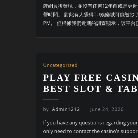
牌網頁後發現，並沒有任何12年前或是更近的
營時間。 對此有人覺得TU娛樂城可能被抄了
PM。 但根據我們近期的調查顯示，該平台
Uncategorized
PLAY FREE CASI
BEST SLOT & TAB
by
Admin1212
June 24, 2026
If you have any questions regarding your
only need to contact the casino’s suppor