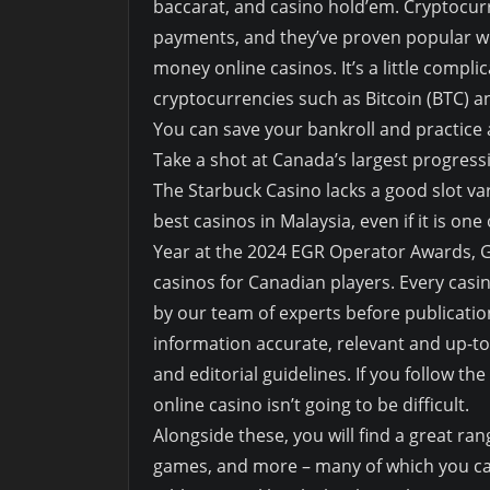
baccarat, and casino hold’em. Cryptocur
payments, and they’ve proven popular wit
money online casinos. It’s a little compli
cryptocurrencies such as Bitcoin (BTC) a
You can save your bankroll and practice
Take a shot at Canada’s largest progressi
The Starbuck Casino lacks a good slot var
best casinos in Malaysia, even if it is on
Year at the 2024 EGR Operator Awards, G
casinos for Canadian players. Every casin
by our team of experts before publicati
information accurate, relevant and up-t
and editorial guidelines. If you follow th
online casino isn’t going to be difficult.
Alongside these, you will find a great ra
games, and more – many of which you can 