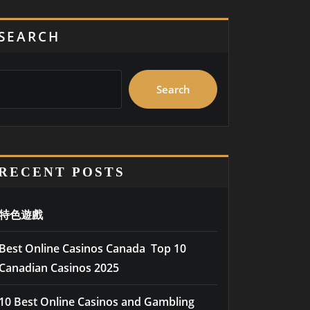
SEARCH
Search
RECENT POSTS
特色遊戲
Best Online Casinos Canada ️ Top 10
Canadian Casinos 2025
10 Best Online Casinos and Gambling