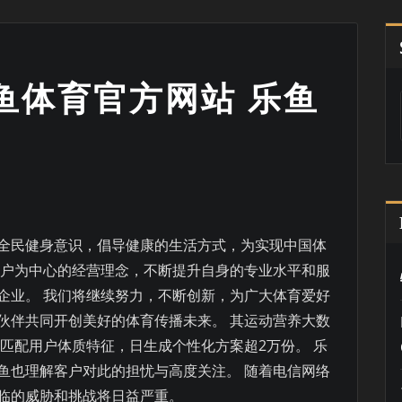
乐鱼体育官方网站 乐鱼
全民健身意识，倡导健康的生活方式，为实现中国体
客户为中心的经营理念，不断提升自身的专业水平和服
企业。 我们将继续努力，不断创新，为广大体育爱好
伙伴共同开创美好的体育传播未来。 其运动营养大数
准匹配用户体质特征，日生成个性化方案超2万份。 乐
鱼也理解客户对此的担忧与高度关注。 随着电信网络
临的威胁和挑战将日益严重。