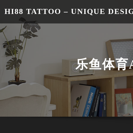
Skip
HI88 TATTOO – UNIQUE DESI
to
content
乐鱼体育