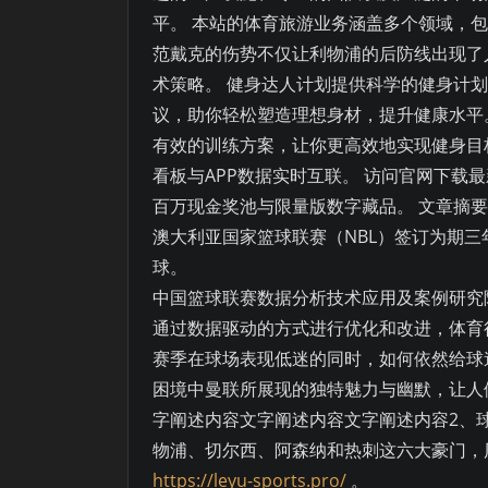
平。 本站的体育旅游业务涵盖多个领域，
范戴克的伤势不仅让利物浦的后防线出现了
术策略。 健身达人计划提供科学的健身计
议，助你轻松塑造理想身材，提升健康水平
有效的训练方案，让你更高效地实现健身目
看板与APP数据实时互联。 访问官网下载
百万现金奖池与限量版数字藏品。 文章摘
澳大利亚国家篮球联赛（NBL）签订为期
球。
中国篮球联赛数据分析技术应用及案例研究
通过数据驱动的方式进行优化和改进，体育
赛季在球场表现低迷的同时，如何依然给球
困境中曼联所展现的独特魅力与幽默，让人
字阐述内容文字阐述内容文字阐述内容2、球
物浦、切尔西、阿森纳和热刺这六大豪门，
https://leyu-sports.pro/
。