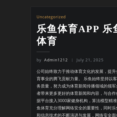
Uncategorized
乐鱼体育APP 
体育
by
Admin1212
July 21, 2025
公司始终致力于推动体育文化的发展，提升
育事业的腾飞贡献力量。 乐鱼始终坚持以
务质量，努力成为体育新闻传播领域的领军
者带来更多更好的体育新闻和内容，与合作
据平台接入3000家健身机构，算法模型精
鱼体育充分理解网络安全的重要性，同时乐
和信息技术的不断演进与发展，网络安全面