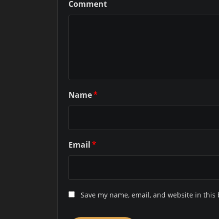
Comment
Name
*
Email
*
Save my name, email, and website in this 